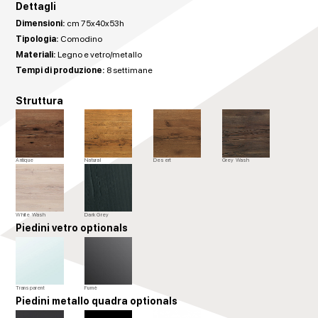
Dettagli
Dimensioni:
cm 75x40x53h
Tipologia:
Comodino
Materiali:
Legno e vetro/metallo
Tempi di produzione:
8 settimane
Struttura
Antique
Natural
Desert
Grey Wash
White Wash
Dark Grey
Piedini vetro optionals
Transparent
Fumè
Piedini metallo quadra optionals