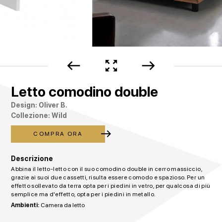
west
zoom_out_map
east
Letto comodino double
Design: Oliver B.
Collezione: Wild
east
COMPRA ORA
Descrizione
Abbina il letto-letto con il suo comodino double in cerro massiccio,
grazie ai suoi due cassetti, risulta essere comodo e spazioso. Per un
effetto sollevato da terra opta per i piedini in vetro, per qualcosa di più
semplice ma d'effetto, opta per i piedini in metallo.
Ambienti:
Camera da letto