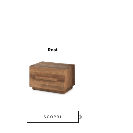
Rest
east
SCOPRI