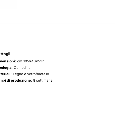
ttagli
mensioni:
cm 105x40x53h
pologia:
Comodino
teriali:
Legno e vetro/metallo
mpi di produzione:
8 settimane