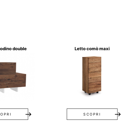
odino double
Letto comò maxi
east
east
OPRI
SCOPRI