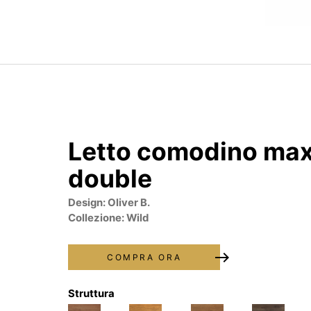
Letto comodino max
double
Design: Oliver B.
Collezione: Wild
east
COMPRA ORA
Struttura