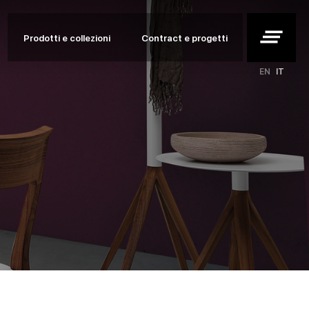
clear_all
Prodotti e collezioni
Contract e progetti
EN
IT
etti
i