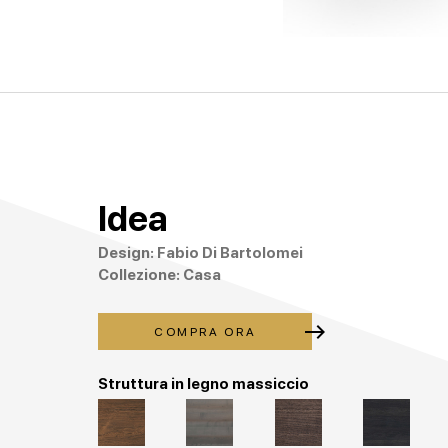
Idea
Design: Fabio Di Bartolomei
Collezione: Casa
east
COMPRA ORA
Struttura in legno massiccio