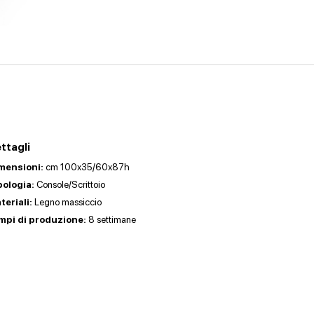
ttagli
mensioni:
cm 100x35/60x87h
pologia:
Console/Scrittoio
teriali:
Legno massiccio
mpi di produzione:
8 settimane