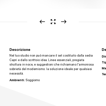
west
zoom_out_map
east
Descrizione
De
Nel tuo studio non può mancare il set costituito dalla sedia
Di
Capri e dallo scrittoio idea. Linee essenziali, pregiata
Ti
struttura in noce, e suggestioni che richiamano l'armoniosa
Ma
sobrietà del modernismo: la soluzione ideale per qualsiasi
necessità.
Te
Ambienti:
Soggiorno