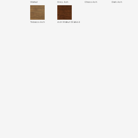
Walnut
Grey Ash
Choco Ash
Dark Ash
Tobacco Ash
Ash Walnut Stained