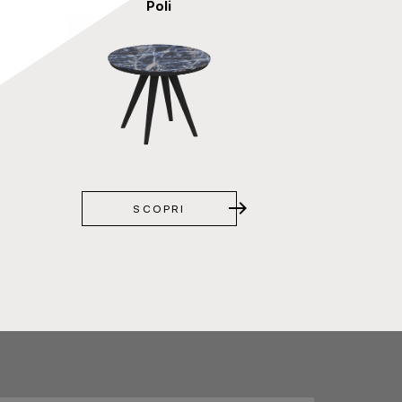
Poli
east
SCOPRI