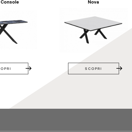
 Console
Nova
east
east
OPRI
SCOPRI