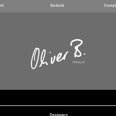
li
Sedute
Compl
Designers