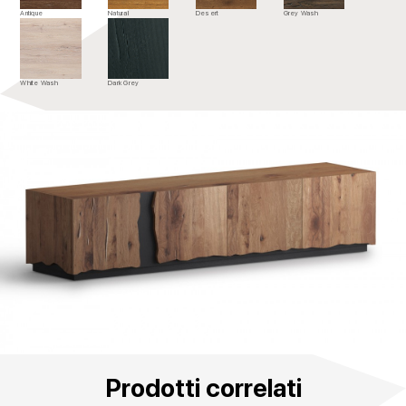
Antique
Natural
Desert
Grey Wash
White Wash
Dark Grey
Prodotti correlati