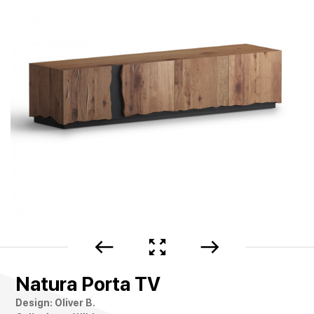
west
zoom_out_map
east
Natura Porta TV
Design: Oliver B.