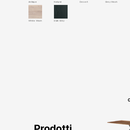
Antique
Natural
Desert
Grey Wash
White Wash
Dark Grey
Prodotti