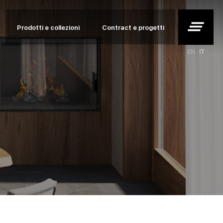
clear_all
Prodotti e collezioni
Contract e progetti
EN
IT
etti
i