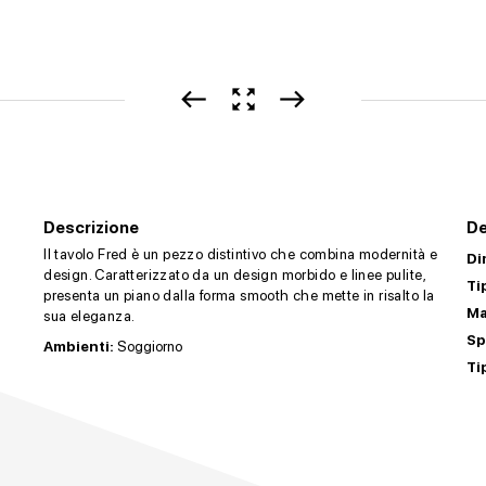
west
zoom_out_map
east
Descrizione
De
Il tavolo Fred è un pezzo distintivo che combina modernità e
Di
design. Caratterizzato da un design morbido e linee pulite,
Ti
presenta un piano dalla forma smooth che mette in risalto la
Ma
sua eleganza.
Sp
Ambienti:
Soggiorno
Ti